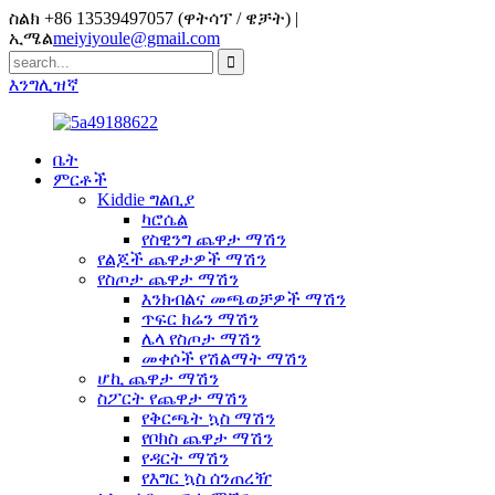
ስልክ +86 13539497057 (ዋትሳፕ / ዌቻት) |
ኢሜል
meiyiyoule@gmail.com
እንግሊዝኛ
ቤት
ምርቶች
Kiddie ግልቢያ
ካሮሴል
የስዊንግ ጨዋታ ማሽን
የልጆች ጨዋታዎች ማሽን
የስጦታ ጨዋታ ማሽን
እንክብልና መጫወቻዎች ማሽን
ጥፍር ክሬን ማሽን
ሌላ የስጦታ ማሽን
መቀሶች የሽልማት ማሽን
ሆኪ ጨዋታ ማሽን
ስፖርት የጨዋታ ማሽን
የቅርጫት ኳስ ማሽን
የቦክስ ጨዋታ ማሽን
የዳርት ማሽን
የእግር ኳስ ሰንጠረዥ