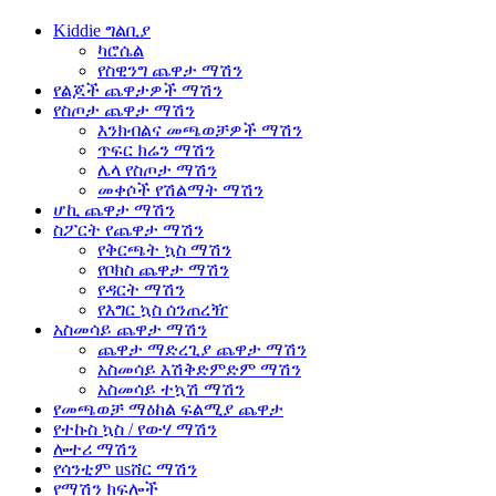
Kiddie ግልቢያ
ካሮሴል
የስዊንግ ጨዋታ ማሽን
የልጆች ጨዋታዎች ማሽን
የስጦታ ጨዋታ ማሽን
እንክብልና መጫወቻዎች ማሽን
ጥፍር ክሬን ማሽን
ሌላ የስጦታ ማሽን
መቀሶች የሽልማት ማሽን
ሆኪ ጨዋታ ማሽን
ስፖርት የጨዋታ ማሽን
የቅርጫት ኳስ ማሽን
የቦክስ ጨዋታ ማሽን
የዳርት ማሽን
የእግር ኳስ ሰንጠረዥ
አስመሳይ ጨዋታ ማሽን
ጨዋታ ማድረጊያ ጨዋታ ማሽን
አስመሳይ እሽቅድምድም ማሽን
አስመሳይ ተኳሽ ማሽን
የመጫወቻ ማዕከል ፍልሚያ ጨዋታ
የተኩስ ኳስ / የውሃ ማሽን
ሎተሪ ማሽን
የሳንቲም usሸር ማሽን
የማሽን ክፍሎች