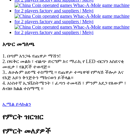
አጭር መግለጫ
1. በጣም አንጋፋ የጨዋታ ማሽን!
2. በፍቅር መልክ ፣ ብልጭ ድርግም እና ማራኪ የ LED ብርሃን አስደናቂ
ሙዚቃ ፣ የልጆች ተወዳጅ።
3.. ለሁሉም ዕድሜ ተስማሚ ፡፡ የጨዋታ ተጫዋቹ የምላሽ ችሎታ እና
የእጅ አይን ቅንጅትን ማከናወን ይችላል።
4. አነስተኛ ኢንቬስትሜንት ፣ ፈጣን ተመላሽ ፣ ምንም አደጋ የለውም ፣
ለብዙ ክልል ተስማሚ ፡፡
ኢሜል ይላኩልን
የምርት ዝርዝር
የምርት መለያዎች