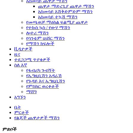
አስመሳይ ጨዋታ ማሽን
ጨዋታ ማድረጊያ ጨዋታ ማሽን
አስመሳይ እሽቅድምድም ማሽን
አስመሳይ ተኳሽ ማሽን
የመጫወቻ ማዕከል ፍልሚያ ጨዋታ
የተኩስ ኳስ / የውሃ ማሽን
ሎተሪ ማሽን
የሳንቲም usሸር ማሽን
የማሽን ክፍሎች
ቪዲዮዎች
ዜና
ተደጋጋሚ ጥያቄዎች
ስለ እኛ
የፋብሪካ ጉብኝት
የኤግዚቢሽን አዳራሽ
የጉዳይ እና ኤግዚቢሽን
የምስክር ወረቀቶች
ማሸግ
አግኙን
ቤት
ምርቶች
የልጆች ጨዋታዎች ማሽን
ምድቦች