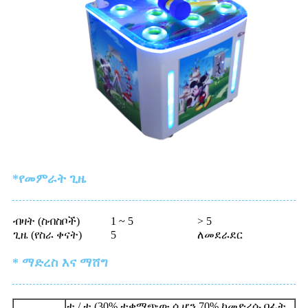
*የመምራት ጊዜ
ብዛት (ስብስቦች)
1 ~ 5
> 5
ጊዜ (የስራ ቀናት)
5
ለመደራደር
* ማድረስ እና ማሸግ
ቲ / ቲ (30% ተቀማጭው ሲሆን 70% ከመድረሱ በፊት