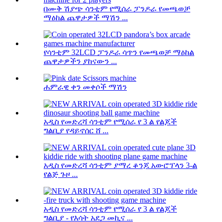
በሙቅ ሽያጭ ሳንቲም የሚሰራ ፓንዶራ የመጫወቻ
ማዕከል ጨዋታዎች ማሽን ...
የሳንቲም 32LCD ፓንዶራ ሳጥን የመጫወቻ ማዕከል
ጨዋታዎችን ያከናውን ...
ሐምራዊ ቀን መቀሶች ማሽን
አዲስ የመድረሻ ሳንቲም የሚሰራ የ 3 ል የልጆች
ግልቢያ የዳይኖሰር ሸ ...
አዲስ የመድረሻ ሳንቲም ያማረ ቆንጆ አውሮፕላን 3-ል
የልጅ ጉዞ ...
አዲስ የመድረሻ ሳንቲም የሚሰራ የ 3 ል የልጆች
ግልቢያ - የእሳት አደጋ መኪና ...