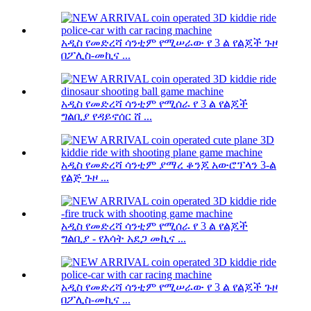
አዲስ የመድረሻ ሳንቲም የሚሠራው የ 3 ል የልጆች ጉዞ
በፖሊስ-መኪና ...
አዲስ የመድረሻ ሳንቲም የሚሰራ የ 3 ል የልጆች
ግልቢያ የዳይኖሰር ሸ ...
አዲስ የመድረሻ ሳንቲም ያማረ ቆንጆ አውሮፕላን 3-ል
የልጅ ጉዞ ...
አዲስ የመድረሻ ሳንቲም የሚሰራ የ 3 ል የልጆች
ግልቢያ - የእሳት አደጋ መኪና ...
አዲስ የመድረሻ ሳንቲም የሚሠራው የ 3 ል የልጆች ጉዞ
በፖሊስ-መኪና ...