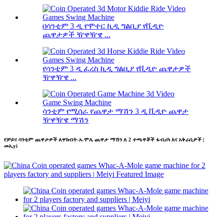
በሳንቲም 3 ዲ የሞተር ኪዲ ግልቢያ የቪዲዮ
ጨዋታዎች ዥዋዥዌ ...
የሳንቲም 3 ዲ ፈረስ ኪዲ ግልቢያ የቪዲዮ ጨዋታዎች
ዥዋዥዌ ...
ሳንቲም የሚሰራ የጨዋታ ማሽን 3 ዲ ቪዲዮ ጨዋታ
ዥዋዥዌ ማሽን
የቻይና ሳንቲም ጨዋታዎች ለዋክብት-አ-ሞሌ ጨዋታ ማሽን ለ 2 ተጫዋቾች ፋብሪካ እና አቅራቢዎች |
መኢyi