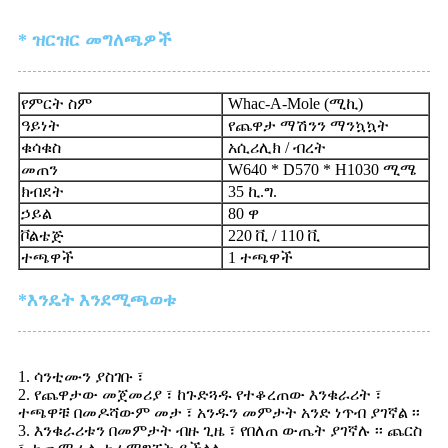
* ዝርዝር መግለጫዎች
የምርት ስም
Whac-A-Mole (ሚኪ)
ዓይነት
የጨዋታ ማሽንን ማንኳኳት
ቁሳቁስ
አሲሪሊክ / ብረት
መጠን
W640 * D570 * H1030 ሚሜ
ክብደት
35 ኪ.ግ.
ኃይል
80 ዋ
ቮልቴጅ
220 ቪ / 110 ቪ
ተጫዋች
1 ተጫዋች
*እንዴት እንደሚጫወቱ
1. ሳንቲሙን ያስገቡ ፣
2. የጨዋታው መጀመሪያ ፣ ከጉድጓዱ የተቆረጠው እንቁራሪት ፣
ተጫዋቹ በመዶሻውም መታ ፣ አንዱን መምታት አንድ ነጥብ ያገኛል ፡፡
3. እንቁራሪቱን በመምታት ብዙ ጊዜ ፣ ​​የበለጠ ውጤት ያገኛሉ ፡፡ ጨርስ