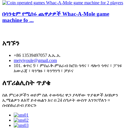
በሳንቲም የሚሰሩ ጨዋታዎች Whac-A-Mole game
machine fo ...
አግኙን
+86 13539497057 እ.ኤ.አ.
meiyiyoule@gmail.com
101. ቁጥር 9 ፣ ምስራቅ-ምዕራብ ክሮስ ጎዳና ፣ ዳሎን ጎዳና ፣ ፓንዩ
አውራጃ ፣ ጓንግዙ ፣ ጓንግንግ ፣ ቻይና
ለፕሪልሊስት ጥያቄ
ስለ ምርቶቻችን ወይም ስለ ተወዳዳሪ ዋጋ ያላቸው ጥያቄዎች እባክዎን
ኢሜልዎን ለእኛ ይተዉልን እና በ 24 ሰዓታት ውስጥ እንገናኛለን ፡፡
ሰብስክራይብ ያድርጉ