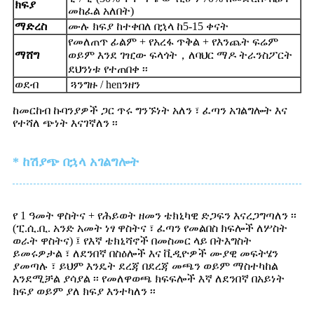
ክፍያ
መከፈል አለበት)
ማድረስ
ሙሉ ክፍያ ከተቀበለ በኋላ ከ5-15 ቀናት
የመለጠጥ ፊልም + የአረፋ ጥቅል + የእንጨት ፍሬም
ማሸግ
ወይም እንደ ገዢው ፍላጎት
，
ለባህር ማዶ ትራንስፖርት
ደህንነቱ የተጠበቀ ፡፡
ወደብ
ጓንግዙ / henንዘን
ከመርከብ ኩባንያዎች ጋር ጥሩ ግንኙነት አለን ፣ ፈጣን አገልግሎት እና
የተሻለ ጭነት እናገኛለን ፡፡
* ከሽያጭ በኋላ አገልግሎት
የ 1 ዓመት ዋስትና + የሕይወት ዘመን ቴክኒካዊ ድጋፍን እናረጋግጣለን ፡፡
(ፒ.ሲ.ቢ. አንድ አመት ነፃ ዋስትና ፣ ፈጣን የመልበስ ክፍሎች ለሦስት
ወራት ዋስትና) ፤ የእኛ ቴክኒሻኖች በመስመር ላይ በትእግስት
ይመሩዎታል ፣ ለደንበኛ በስዕሎች እና ቪዲዮዎች ሙያዊ መፍትሄን
ያመጣሉ ፣ ይህም እንዴት ደረጃ በደረጃ መጫን ወይም ማስተካከል
እንደሚቻል ያሳያል ፡፡ የመለዋወጫ ክፍፍሎች እኛ ለደንበኛ በአይነት
ክፍያ ወይም ያለ ክፍያ እንተካለን ፡፡