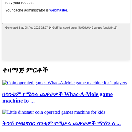
ተዛማጅ ምርቶች
በሳንቲም የሚሰሩ ጨዋታዎች Whac-A-Mole game
machine fo ...
ትንሽ የዳይኖሰር ሳንቲም የሚሠሩ ጨዋታዎች ማሽን ለ ...