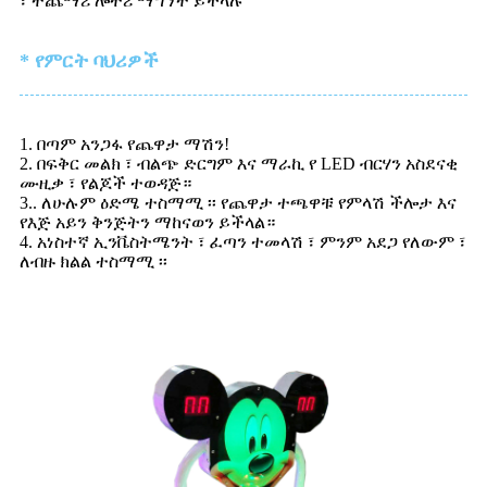
፣ ተጨማሪ ሎተሪ ማግኘት ይችላሉ
* የምርት ባህሪዎች
1. በጣም አንጋፋ የጨዋታ ማሽን!
2. በፍቅር መልክ ፣ ብልጭ ድርግም እና ማራኪ የ LED ብርሃን አስደናቂ
ሙዚቃ ፣ የልጆች ተወዳጅ።
3.. ለሁሉም ዕድሜ ተስማሚ ፡፡ የጨዋታ ተጫዋቹ የምላሽ ችሎታ እና
የእጅ አይን ቅንጅትን ማከናወን ይችላል።
4. አነስተኛ ኢንቬስትሜንት ፣ ፈጣን ተመላሽ ፣ ምንም አደጋ የለውም ፣
ለብዙ ክልል ተስማሚ ፡፡