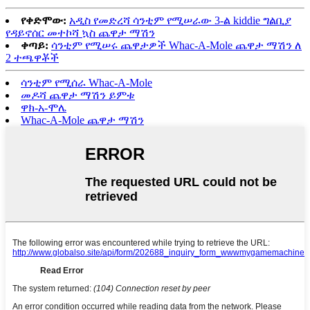
የቀድሞው:
አዲስ የመድረሻ ሳንቲም የሚሠራው 3-ል kiddie ግልቢያ
የዳይኖሰር መተኮሻ ኳስ ጨዋታ ማሽን
ቀጣይ:
ሳንቲም የሚሠሩ ጨዋታዎች Whac-A-Mole ጨዋታ ማሽን ለ
2 ተጫዋቾች
ሳንቲም የሚሰራ Whac-A-Mole
መዶሻ ጨዋታ ማሽን ይምቱ
ዋክ-አ-ሞሌ
Whac-A-Mole ጨዋታ ማሽን