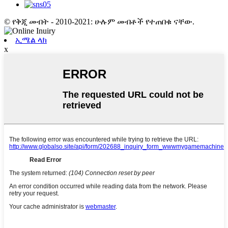
© የቅጂ መብት - 2010-2021: ሁሉም መብቶች የተጠበቁ ናቸው.
ኢሜል ላክ
x