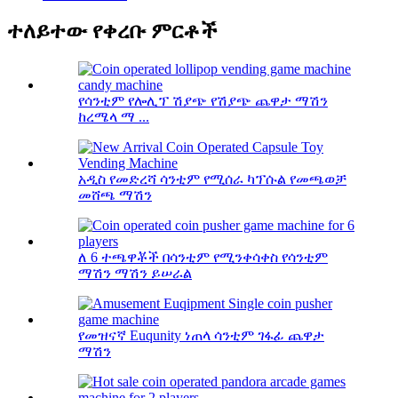
ተለይተው የቀረቡ ምርቶች
የሳንቲም የሎሊፕ ሽያጭ የሽያጭ ጨዋታ ማሽን
ከረሜላ ማ ...
አዲስ የመድረሻ ሳንቲም የሚሰራ ካፕሱል የመጫወቻ
መሸጫ ማሽን
ለ 6 ተጫዋቾች በሳንቲም የሚንቀሳቀስ የሳንቲም
ማሽን ማሽን ይሠራል
የመዝናኛ Euqunity ነጠላ ሳንቲም ገፋፊ ጨዋታ
ማሽን