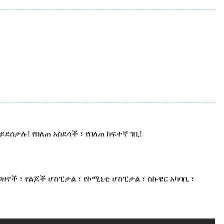
ደሰታሉ! የበለጠ አስደሳች ፣ የበለጠ ከፍተኛ ገቢ!
ኖች ፣ የልጆች ሆስፒታል ፣ የኮሚኒቲ ሆስፒታል ፣ ስኩዌር አካባቢ ፣