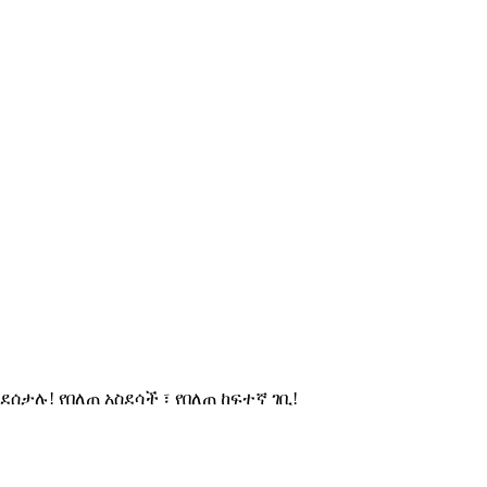
ታሉ! የበለጠ አስደሳች ፣ የበለጠ ከፍተኛ ገቢ!