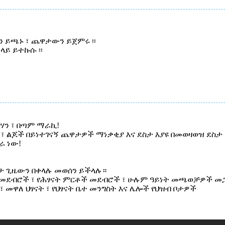
 ይጫኑ ፣ ጨዋታውን ይጀምሩ ፡፡
ላይ ይተኩሱ ፡፡
ርሃን ፣ በጣም ማራኪ!
፣ ልጆች በይነተገናኝ ጨዋታዎች ማነቃቂያ እና ደስታ እያዩ በመወዛወዝ ደስታ ይ
ራ ነው!
ዋታ ጊዜውን በቀላሉ መወሰን ይችላሉ።
ቹ መደብሮች ፣ የሕፃናት ምርቶች መደብሮች ፣ ሁሉም ዓይነት መጫወቻዎች መጋዘ
 መዋለ ህፃናት ፣ የህፃናት ቤተ መንግስት እና ሌሎች የህዝብ ቦታዎች