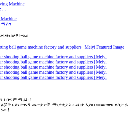
...
 ማሽን
እና አቅራቢዎች | መኢyi
ሃን ፣ በጣም ማራኪ!
ልጆች በይነተገናኝ ጨዋታዎች ማነቃቂያ እና ደስታ እያዩ በመወዛወዝ ደስታ ይደሰ
 ነው!