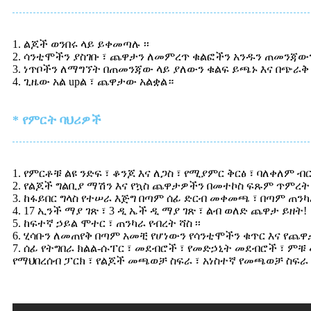
1. ልጆች ወንበሩ ላይ ይቀመጣሉ ፡፡
2. ሳንቲሞችን ያስገቡ ፣ ጨዋታን ለመምረጥ ቁልፎችን አንዱን ጠመንጃውን
3. ነጥቦችን ለማግኘት በጠመንጃው ላይ ያለውን ቁልፍ ይጫኑ እና በጭራቅ 
4. ጊዜው አል upል ፣ ጨዋታው አልቋል።
* የምርት ባህሪዎች
1. የምርቶቹ ልዩ ንድፍ ፣ ቆንጆ እና ለጋስ ፣ የሚያምር ቅርፅ ፣ ባለቀለም ብ
2. የልጆች ግልቢያ ማሽን እና የኳስ ጨዋታዎችን በመተኮስ ፍጹም ጥምረት 
3. ከፋይበር ግላስ የተሠራ እጅግ በጣም ሰፊ ድርብ መቀመጫ ፣ በጣም ጠንካ
4. 17 ኢንች ማያ ገጽ ፣ 3 ዲ ኤች ዲ ማያ ገጽ ፣ ልብ ወለድ ጨዋታ ይዘት!
5. ከፍተኛ ኃይል ሞተር ፣ ጠንካራ የብረት ሻስ ፡፡
6. ሂሳቡን ለመጠየቅ በጣም አመቺ የሆነውን የሳንቲሞችን ቁጥር እና የጨ
7. ሰፊ የትግበራ ክልል-ሱፐር ፣ መደብሮች ፣ የመድኃኒት መደብሮች ፣ ም
የማህበረሰብ ፓርክ ፣ የልጆች መጫወቻ ስፍራ ፣ አነስተኛ የመጫወቻ ስፍራ ፣