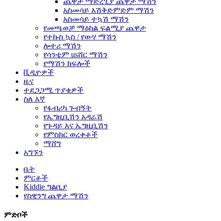
ጨዋታ ማድረጊያ ጨዋታ ማሽን
አስመሳይ እሽቅድምድም ማሽን
አስመሳይ ተኳሽ ማሽን
የመጫወቻ ማዕከል ፍልሚያ ጨዋታ
የተኩስ ኳስ / የውሃ ማሽን
ሎተሪ ማሽን
የሳንቲም usሸር ማሽን
የማሽን ክፍሎች
ቪዲዮዎች
ዜና
ተደጋጋሚ ጥያቄዎች
ስለ እኛ
የፋብሪካ ጉብኝት
የኤግዚቢሽን አዳራሽ
የጉዳይ እና ኤግዚቢሽን
የምስክር ወረቀቶች
ማሸግ
አግኙን
ቤት
ምርቶች
Kiddie ግልቢያ
የስዊንግ ጨዋታ ማሽን
ምድቦች