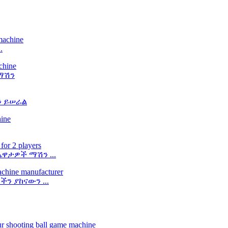
.
ማሽን
ን ይሠራል
ታዎች ማሽን ...
ን ያከናውን ...