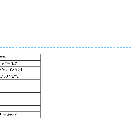
ይኖሰር
ie ግልቢያ
ት / ፕላስቲክ
H1750 ሚሜ
ኛ መቀየሪያ