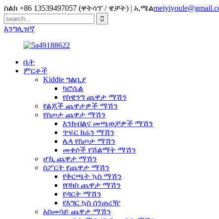
ስልክ +86 13539497057 (ዋትሳፕ / ዌቻት) | ኢሜል
meiyiyoule@gmail.
እንግሊዝኛ
ቤት
ምርቶች
Kiddie ግልቢያ
ካሮሴል
የስዊንግ ጨዋታ ማሽን
የልጆች ጨዋታዎች ማሽን
የስጦታ ጨዋታ ማሽን
እንክብልና መጫወቻዎች ማሽን
ጥፍር ክሬን ማሽን
ሌላ የስጦታ ማሽን
መቀሶች የሽልማት ማሽን
ሆኪ ጨዋታ ማሽን
ስፖርት የጨዋታ ማሽን
የቅርጫት ኳስ ማሽን
የቦክስ ጨዋታ ማሽን
የዳርት ማሽን
የእግር ኳስ ሰንጠረዥ
አስመሳይ ጨዋታ ማሽን