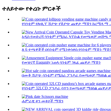
ተለይተው የቀረቡ ምርቶች
የሳንቲም የሎሊፕ ሽያጭ የሽያጭ ጨዋታ ማሽን ከረሜላ ማ ..
አዲስ የመድረሻ ሳንቲም የሚሰራ ካፕሱል የመጫወቻ መሸጫ 
ለ 6 ተጫዋቾች በሳንቲም የሚንቀሳቀስ የሳንቲም ማሽን ማሽ
የመዝናኛ Euqunity ነጠላ ሳንቲም ገፋፊ ጨዋታ ማሽን
በሙቅ ሽያጭ ሳንቲም የሚሰራ ፓንዶራ የመጫወቻ ማዕከል ጨዋ
የሳንቲም 32LCD ፓንዶራ ሳጥን የመጫወቻ ማዕከል ጨዋታዎች
ሐምራዊ ቀን መቀሶች ማሽን