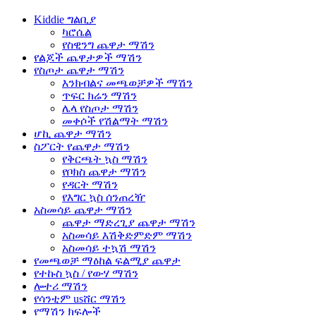
Kiddie ግልቢያ
ካሮሴል
የስዊንግ ጨዋታ ማሽን
የልጆች ጨዋታዎች ማሽን
የስጦታ ጨዋታ ማሽን
እንክብልና መጫወቻዎች ማሽን
ጥፍር ክሬን ማሽን
ሌላ የስጦታ ማሽን
መቀሶች የሽልማት ማሽን
ሆኪ ጨዋታ ማሽን
ስፖርት የጨዋታ ማሽን
የቅርጫት ኳስ ማሽን
የቦክስ ጨዋታ ማሽን
የዳርት ማሽን
የእግር ኳስ ሰንጠረዥ
አስመሳይ ጨዋታ ማሽን
ጨዋታ ማድረጊያ ጨዋታ ማሽን
አስመሳይ እሽቅድምድም ማሽን
አስመሳይ ተኳሽ ማሽን
የመጫወቻ ማዕከል ፍልሚያ ጨዋታ
የተኩስ ኳስ / የውሃ ማሽን
ሎተሪ ማሽን
የሳንቲም usሸር ማሽን
የማሽን ክፍሎች