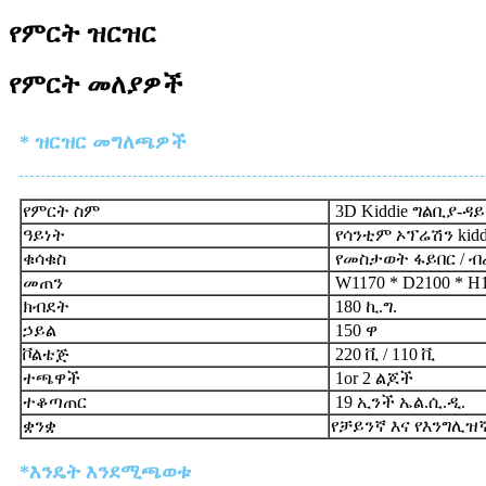
የምርት ዝርዝር
የምርት መለያዎች
* ዝርዝር መግለጫዎች
የምርት ስም
3D Kiddie ግልቢያ-ዳ
ዓይነት
የሳንቲም ኦፕሬሽን kidd
ቁሳቁስ
የመስታወት ፋይበር / ብረ
መጠን
W1170 * D2100 * 
ክብደት
180 ኪ.ግ.
ኃይል
150 ዋ
ቮልቴጅ
220 ቪ / 110 ቪ
ተጫዋች
1or 2 ልጆች
ተቆጣጠር
19 ኢንች ኤል.ሲ.ዲ.
ቋንቋ
የቻይንኛ እና የእንግሊዝ
*እንዴት እንደሚጫወቱ