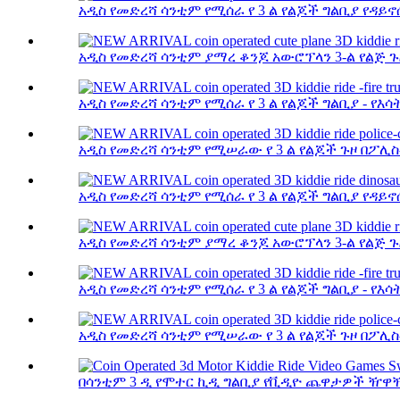
አዲስ የመድረሻ ሳንቲም የሚሰራ የ 3 ል የልጆች ግልቢያ የዳይኖሰር
አዲስ የመድረሻ ሳንቲም ያማረ ቆንጆ አውሮፕላን 3-ል የልጅ ጉዞ 
አዲስ የመድረሻ ሳንቲም የሚሰራ የ 3 ል የልጆች ግልቢያ - የእሳት
አዲስ የመድረሻ ሳንቲም የሚሠራው የ 3 ል የልጆች ጉዞ በፖሊስ-
አዲስ የመድረሻ ሳንቲም የሚሰራ የ 3 ል የልጆች ግልቢያ የዳይኖሰር
አዲስ የመድረሻ ሳንቲም ያማረ ቆንጆ አውሮፕላን 3-ል የልጅ ጉዞ 
አዲስ የመድረሻ ሳንቲም የሚሰራ የ 3 ል የልጆች ግልቢያ - የእሳት
አዲስ የመድረሻ ሳንቲም የሚሠራው የ 3 ል የልጆች ጉዞ በፖሊስ-
በሳንቲም 3 ዲ የሞተር ኪዲ ግልቢያ የቪዲዮ ጨዋታዎች ዥዋዥዌ