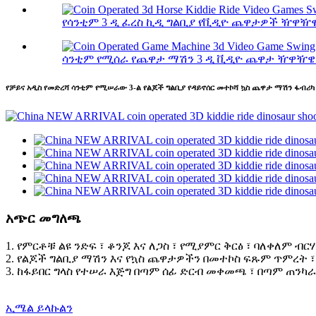
የሳንቲም 3 ዲ ፈረስ ኪዲ ግልቢያ የቪዲዮ ጨዋታዎች ዥዋዥዌ 
ሳንቲም የሚሰራ የጨዋታ ማሽን 3 ዲ ቪዲዮ ጨዋታ ዥዋዥዌ
የቻይና አዲስ የመድረሻ ሳንቲም የሚሠራው 3-ል የልጆች ግልቢያ የዳይኖሰር መተኮሻ ኳስ ጨዋታ ማሽን ፋብሪካ 
አጭር መግለጫ
1. የምርቶቹ ልዩ ንድፍ ፣ ቆንጆ እና ለጋስ ፣ የሚያምር ቅርፅ ፣ ባለቀለም ብር
2. የልጆች ግልቢያ ማሽን እና የኳስ ጨዋታዎችን በመተኮስ ፍጹም ጥምረት ፣ 
3. ከፋይበር ግላስ የተሠራ እጅግ በጣም ሰፊ ድርብ መቀመጫ ፣ በጣም ጠንካራ
ኢሜል ይላኩልን